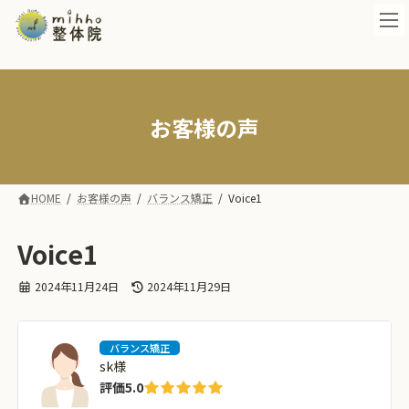
コ
ナ
ン
ビ
テ
ゲ
ン
ー
ツ
シ
へ
ョ
ス
ン
お客様の声
キ
に
ッ
移
プ
動
HOME
お客様の声
バランス矯正
Voice1
Voice1
最
2024年11月24日
2024年11月29日
終
更
新
バランス矯正
日
sk様
時
:
評価
5.0