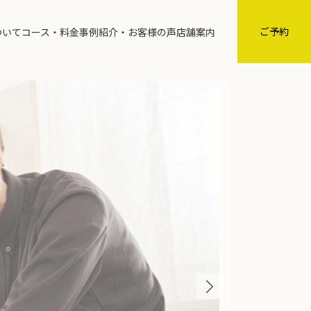
グ
ル
ご予約
ついて
コース・料金
事例紹介・お客様の声
店舗案内
ー
プ
リ
ン
ク