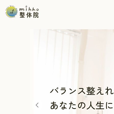
コ
ナ
ン
ビ
テ
ゲ
ン
ー
ツ
シ
へ
ョ
ス
ン
キ
に
ッ
移
プ
動
バランス整えれ
あなたの人生に