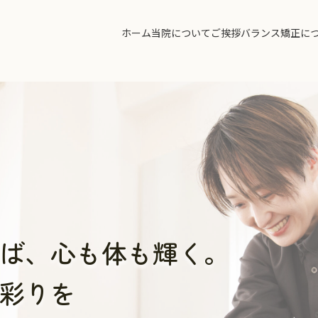
ホーム
当院について
ご挨拶
バランス矯正に
ば、
心も体も輝く。
彩りを