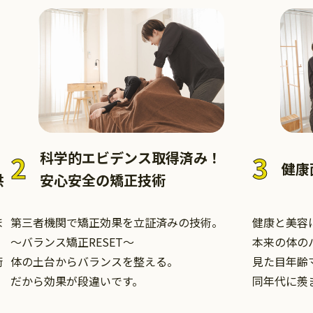
科学的エビデンス取得済み！
2
3
健康
供
安心安全の矯正技術
ま
第三者機関で矯正効果を立証済みの技術。
健康と美容
～バランス矯正RESET～
本来の体の
術
体の土台からバランスを整える。
見た目年齢
だから効果が段違いです。
同年代に羨