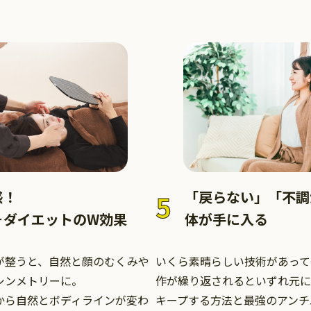
「戻らない」「不調
感！
5
体が手に入る
＋ダイエットのW効果
いくら素晴らしい技術があって
が整うと、自然と顔のむくみや
作が繰り返されるといずれ元に
シンメトリーに。
キープする方法と最強のアンチ
から自然とボディラインが変わ