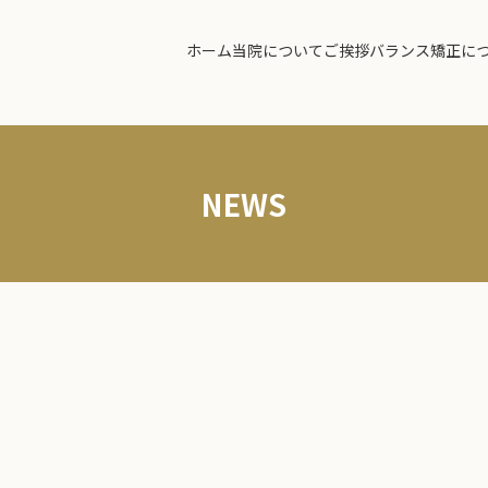
ホーム
当院について
ご挨拶
バランス矯正に
NEWS