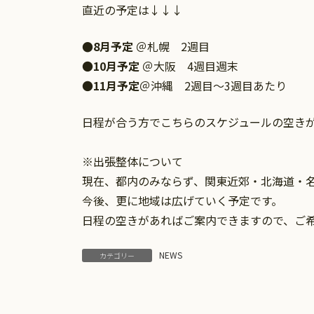
直近の予定は↓↓↓
新
日
時
●8月予定
＠札幌 2週目
:
●
10月予定
＠大阪 4週目週末
●
11月予定
＠沖縄 2週目～3週目あたり
日程が合う方でこちらのスケジュールの空き
※出張整体について
現在、都内のみならず、関東近郊・北海道・
今後、更に地域は広げていく予定です。
日程の空きがあればご案内できますので、ご希
NEWS
カテゴリー