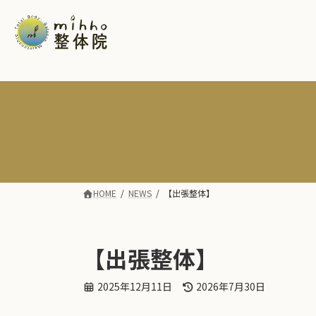
コ
ナ
ン
ビ
テ
ゲ
ン
ー
ツ
シ
へ
ョ
ス
ン
キ
に
ッ
移
プ
動
HOME
NEWS
【出張整体】
【出張整体】
最
2025年12月11日
2026年7月30日
終
更