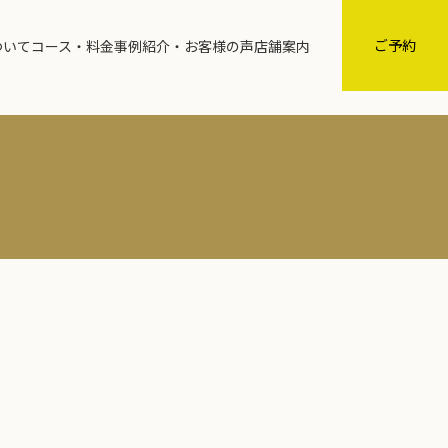
グ
ル
ご予約
ついて
コース・料金
事例紹介・お客様の声
店舗案内
ー
プ
リ
ン
ク